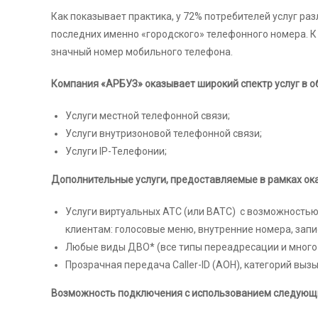
Как показывает практика, у 72% потребителей услуг р
последних именно «городского» телефонного номера. К 
значный номер мобильного телефона.
Компания «АРБУЗ» оказывает широкий спектр услуг в о
Услуги местной телефонной связи;
Услуги внутризоновой телефонной связи;
Услуги IP-Телефонии;
Дополнительные услуги, предоставляемые в рамках ока
Услуги виртуальных АТС (или ВАТС) с возможность
клиентам: голосовые меню, внутренние номера, запис
Любые виды ДВО* (все типы переадресации и много 
Прозрачная передача Caller-ID (АОН), категорий вы
Возможность подключения с использованием следующи