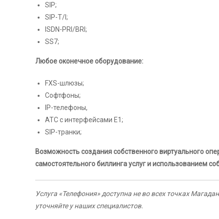
SIP;
SIP-T/I;
ISDN-PRI/BRI;
SS7;
Любое оконечное оборудование:
FXS-шлюзы;
Софтфоны;
IP-телефоны,
АТС с интерфейсами Е1;
SIP-транки;
Возможность создания собственного виртуального опе
самостоятельного биллинга услуг и использованием со
Услуга «Телефония» доступна не во всех точках Магада
уточняйте у наших специалистов.